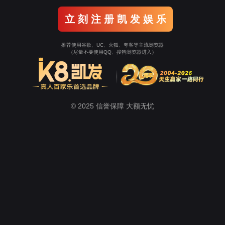
立 刻 注 册 凯 发 娱 乐
推荐使用谷歌、UC、火狐、夸客等主流浏览器
（尽量不要使用QQ、搜狗浏览器进入）
© 2025 信誉保障 大额无忧