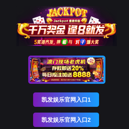
凯发娱乐官网入口1
凯发娱乐官网入口2