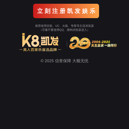
立 刻 注 册 凯 发 娱 乐
推荐使用谷歌、UC、火狐、夸客等主流浏览器
（尽量不要使用QQ、搜狗浏览器进入）
© 2025 信誉保障 大额无忧